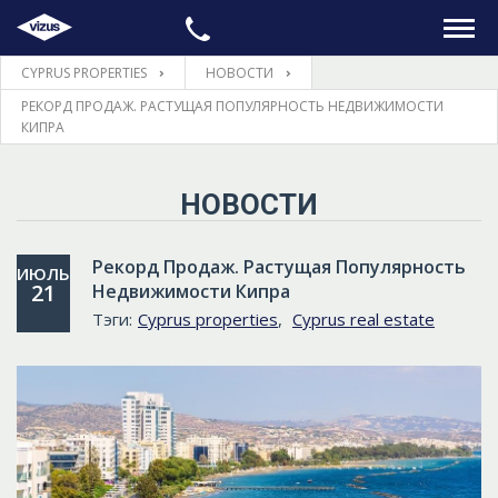
CYPRUS PROPERTIES
НОВОСТИ
ГЛАВНАЯ
РЕКОРД ПРОДАЖ. РАСТУЩАЯ ПОПУЛЯРНОСТЬ НЕДВИЖИМОСТИ
КИПРА
НЕДВИЖИМОСТЬ
НОВОСТИ
ПРАВОВЫЕ ВОПРОСЫ
Рекорд Продаж. Растущая Популярность
ИЮЛЬ
ИНФОРМАЦИЯ
21
Недвижимости Кипра
Тэги:
Cyprus properties
,
Cyprus real estate
КОНТАКТЫ
ЯЗЫК