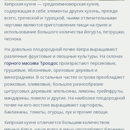
Кипрская кухня — средиземноморская кухня,
содержащая в себе элементы других кухонь, прежде
всего, греческой и турецкой, чьими отличительными
чертами являются приготовление пищи на гриле и
использование большого количества йогурта, петрушки,
чеснока.
На довольно плодородной почве Кипра выращивают
различные фруктовые и овощные культуры. На склонах
горного массива Троодос
произрастают персиковые,
грушевые, яблоневые, ореховые деревья и
виноградники. В остальных частях острова преобладают
рожковые, оливковые, большое разнообразие
цитрусовых деревьев: апельсины, лимоны, грейпфруты,
мандарины, помело и другие. На наиболее плодородной
почве на юго-востоке выращивают картофель,
баклажаны, томаты, огурцы, лук и прочие овощи.
Кипрская кухня отличается большим количеством
мясных блюд, чаще всего в пищу употребляют баранину,