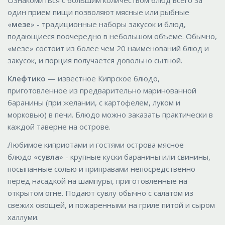
Ознакомиться с большим количеством блюд всего за
один прием пищи позволяют мясные или рыбные
«
мезе
» - традиционные наборы закусок и блюд,
подающиеся поочередно в небольшом объеме. Обычно,
«мезе» состоит из более чем 20 наименований блюд и
закусок, и порция получается довольно сытной.
Клефтико
— известное Кипрское блюдо,
приготовленное из предварительно маринованной
баранины (при желании, с картофелем, луком и
морковью) в печи. Блюдо можно заказать практически в
каждой таверне на острове.
Любимое киприотами и гостями острова мясное
блюдо «
сувла
» - крупные куски баранины или свинины,
посыпанные солью и приправами непосредственно
перед насадкой на шампуры, приготовленные на
открытом огне. Подают сувлу обычно с салатом из
свежих овощей, и пожаренными на гриле питой и сыром
халлуми.