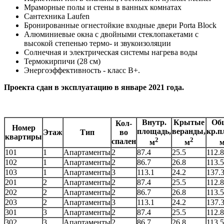
Мраморные полы и стены в ванных комнатах
Сантехника Laufen
Бронированные огнестойкие входные двери Porta Block
Алюминиевые окна с двойными стеклопакетами с
высокой степенью термо- и звукоизоляции
Солнечная и электрическая системы нагрева воды
Термокирпичи (28 см)
Энергоэффективность - класс В+.
Проекта сдан в эксплуатацию в январе 2021 года.
Внутр.
Крытые
Об
Кол-
Номер
площадь,
веранды,
кр.п
Этаж
Тип
во
квартиры
2
2
спален
м
м
101
1
Апартаменты
2
87.4
25.5
112.
102
1
Апартаменты
2
86.7
26.8
113.
103
1
Апартаменты
3
113.1
24.2
137.
201
2
Апартаменты
2
87.4
25.5
112.
202
2
Апартаменты
2
86.7
26.8
113.
203
2
Апартаменты
3
113.1
24.2
137.
301
3
Апартаменты
2
87.4
25.5
112.
302
3
Апартаменты
2
86.7
26.8
113.5