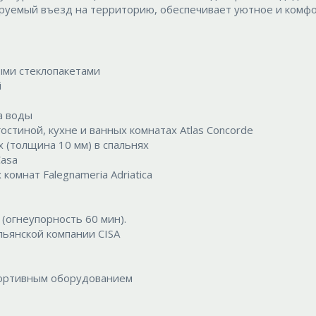
ируемый въезд на территорию, обеспечивает уютное и комф
ыми стеклопакетами
i
а воды
остиной, кухне и ванных комнатах Atlas Concorde
 (толщина 10 мм) в спальнях
Casa
комнат Falegnameria Adriatica
(огнеупорность 60 мин).
льянской компании CISA
портивным оборудованием