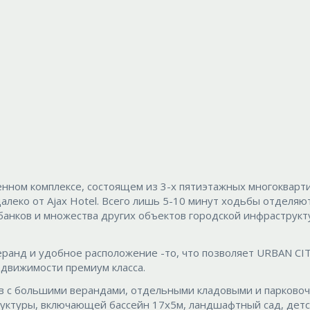
енном комплексе, состоящем из 3-х пятиэтажных многокварт
алеко от Ajax Hotel. Всего лишь 5-10 минут ходьбы отделяют
 банков и множества других объектов городской инфраструкт
ранд и удобное расположение -то, что позволяет URBAN CI
движимости премиум класса.
ов с большими верандами, отдельными кладовыми и парково
руктуры, включающей бассейн 17x5м, ландшафтный сад, дет