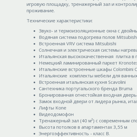
игровую площадку, тренажерный зал и контрол
проживание.
Технические характеристики:
Звуко- и термоизоляционные окна c двойн
Водяная система подогрева полов Mitsubish
Встроенная VRV система Mitsubishi
Солнечная и электрическая системы нагрев
Итальянская высококачественная плитка в г
Немецкий ламинированный паркет Kronotex
Итальянские встроенные шкафы Colombini 
Итальянские комплекты мебели для ванных 
Встроенная итальянская кухня Sсavolini
Сантехника португальского бренда Bruma
Бронированная огнестойкая входная дверь 
Замок входной двери от лидера рынка, ита
Лифты Kone
Видеодомофон
Тренажерный зал (40 м²) с современным с
Высота потолков в апартаментах 3,55 м
Энергоэффективность - класс B.