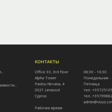
КОНТАКТЫ
..
Office 33, 3rd Floor
08:30 - 16:30
Alpha Tower
Понедельник -
Pavlou Nirvana, 4
Пятница
имости...
3021 Limassol
тел.: +3572510
Cyprus
тел.: +3579988
admin@vizus.co
Рабочее время