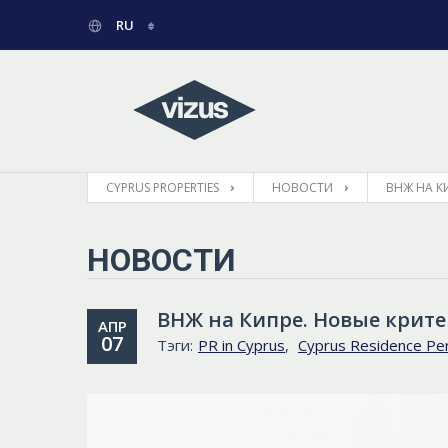
RU
ENGLISH
ГРЕЧЕСКИЙ
CYPRUS PROPERTIES
НОВОСТИ
ВНЖ НА К
НОВОСТИ
ВНЖ на Кипре. Новые крит
АПР
07
Тэги:
PR in Cyprus
,
Cyprus Residence Pe