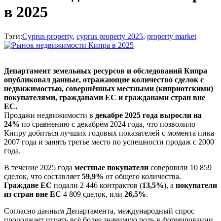
в 2025
Тэги:
Cyprus property
,
cyprus property 2025
,
property market
Департамент земельных ресурсов и обследований Кипра
опубликовал данные, отражающие количество сделок с
недвижимостью, совершённых местными (киприотскими)
покупателями, гражданами ЕС и гражданами стран вне
ЕС.
Продажи недвижимости в
декабре 2025 года выросли на
24%
по сравнению с декабрём 2024 года, что позволило
Кипру добиться лучших годовых показателей с момента пика
2007 года и занять третье место по успешности продаж с 2000
года.
В течение 2025 года
местные покупатели
совершили 10 859
сделок, что составляет
59,9%
от общего количества.
Граждане ЕС
подали 2 446 контрактов (
13,5%
), а
покупатели
из стран вне ЕС
4 809 сделок, или
26,5%
.
Согласно данным Департамента, международный спрос
продолжает играть всё более значимую роль в формировании