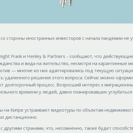
о стороны иностранных инвесторов c начала пандемии не уп
ight Frank и Henley & Partners - сообщают, что действующи
данства и вида на жительство, несмотря на карантинные м
ротив — многие из них адаптировались под текущую ситуаци
ть удаленного решения этого вопроса. Сейчас можно оформи
от долгосрочный процесс. Возросший интерес к миграционн
ельного времени у людей, давно планировавших углубиться 
ы на Кипре устраивают видеотуры по объектам недвижимост
ки дистанционно.
 другими странами, что, несомненно, также будет способст