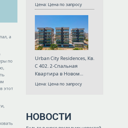
Цена: Цена по запросу
ал, а
е
Urban City Residences, Кв.
еры по
C 402. 2-Спальная
ю,
Квартира в Новом...
ть
ым
Цена: Цена по запросу
в этот
и,
НОВОСТИ
вовать
Будьте в курсе последних новостей