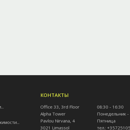
КОНТАКТЫ
..
Office 33, 3rd Floor
08:30 - 16:30
Alpha Tower
Понедельник -
Pavlou Nirvana, 4
Пятница
имости...
3021 Limassol
тел.: +3572510