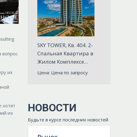
sulting
SKY TOWER, Кв. 404. 2-
Спальная Квартира в
а вопрос
Жилом Комплексе...
уру их
Цена: Цена по запросу
нной
НОВОСТИ
е хотят
ний из
Будьте в курсе последних новостей
Рынок