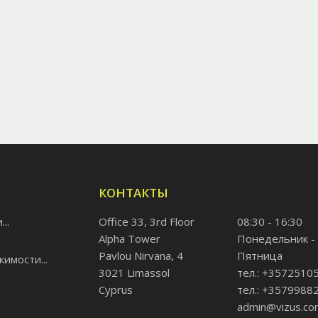
КОНТАКТЫ
..
Office 33, 3rd Floor
08:30 - 16:30
Alpha Tower
Понедельник -
Pavlou Nirvana, 4
Пятница
имости...
3021 Limassol
тел.: +3572510
Cyprus
тел.: +3579988
admin@vizus.co