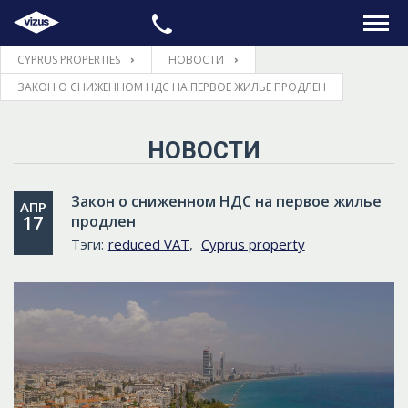
CYPRUS PROPERTIES
НОВОСТИ
ГЛАВНАЯ
ЗАКОН О СНИЖЕННОМ НДС НА ПЕРВОЕ ЖИЛЬЕ ПРОДЛЕН
НЕДВИЖИМОСТЬ
НОВОСТИ
ПРАВОВЫЕ ВОПРОСЫ
Закон о сниженном НДС на первое жилье
АПР
17
продлен
ИНФОРМАЦИЯ
Тэги:
reduced VAT
,
Cyprus property
КОНТАКТЫ
ЯЗЫК