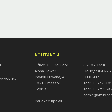
КОНТАКТЫ
..
Office 33, 3rd Floor
08:30 - 16:30
Alpha Tower
Понедельник -
Pavlou Nirvana, 4
Пятница
имости...
3021 Limassol
тел.: +3572510
Cyprus
тел.: +3579988
admin@vizus.co
Рабочее время