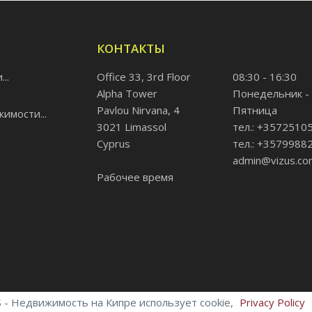
КОНТАКТЫ
..
Office 33, 3rd Floor
08:30 - 16:30
Alpha Tower
Понедельник -
Pavlou Nirvana, 4
Пятница
имости...
3021 Limassol
тел.: +3572510
Cyprus
тел.: +3579988
admin@vizus.co
Рабочее время
 - Недвижимость на Кипре использует cookie,
Privacy Policy