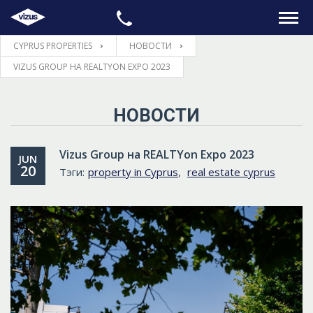
CYPRUS PROPERTIES
НОВОСТИ
ГЛАВНАЯ
VIZUS GROUP НА REALTYON EXPO 2023
НЕДВИЖИМОСТЬ
НОВОСТИ
ПРАВОВЫЕ ВОПРОСЫ
Vizus Group на REALTYon Expo 2023
JUN
20
Тэги:
property in Cyprus
,
real estate cyprus
ИНФОРМАЦИЯ
КОНТАКТЫ
ЯЗЫК