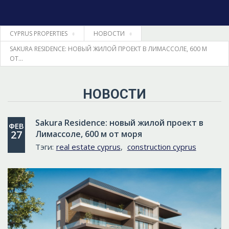
CYPRUS PROPERTIES
НОВОСТИ
ГЛАВНАЯ
SAKURA RESIDENCE: НОВЫЙ ЖИЛОЙ ПРОЕКТ В ЛИМАССОЛЕ, 600 М
ОТ...
НЕДВИЖИМОСТЬ
НОВОСТИ
ПРАВОВЫЕ ВОПРОСЫ
Sakura Residence: новый жилой проект в
ΦΕΒ
ИНФОРМАЦИЯ
27
Лимассоле, 600 м от моря
Тэги:
real estate cyprus
,
construction cyprus
КОНТАКТЫ
ЯЗЫК