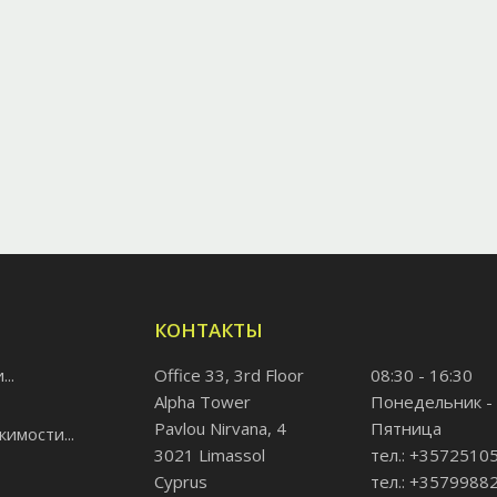
КОНТАКТЫ
..
Office 33, 3rd Floor
08:30 - 16:30
Alpha Tower
Понедельник -
Pavlou Nirvana, 4
Пятница
имости...
3021 Limassol
тел.: +3572510
Cyprus
тел.: +3579988