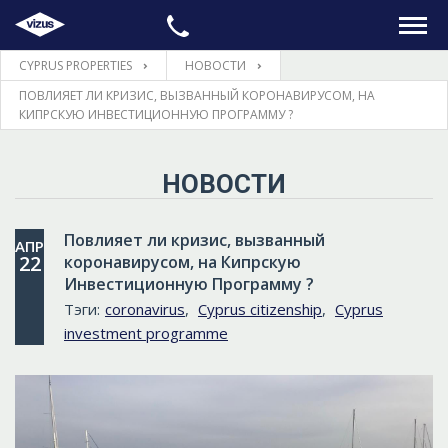
CYPRUS PROPERTIES
НОВОСТИ
ГЛАВНАЯ
ПОВЛИЯЕТ ЛИ КРИЗИС, ВЫЗВАННЫЙ КОРОНАВИРУСОМ, НА
КИПРСКУЮ ИНВЕСТИЦИОННУЮ ПРОГРАММУ ?
НЕДВИЖИМОСТЬ
НОВОСТИ
ПРАВОВЫЕ ВОПРОСЫ
Повлияет ли кризис, вызванный
АПР
ИНФОРМАЦИЯ
22
коронавирусом, на Кипрскую
Инвестиционную Программу ?
Тэги:
coronavirus
КОНТАКТЫ
,
Cyprus citizenship
,
Cyprus
investment programme
ЯЗЫК