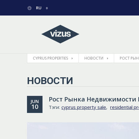
RU
ENGLISH
ГРЕЧЕСКИЙ
CYPRUS PROPERTIES
НОВОСТИ
PОСТ РЫН
НОВОСТИ
Pост Рынка Недвижимости К
JUN
10
Тэги:
cyprus property sale
,
residential p