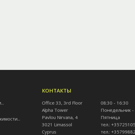
КОНТАКТЫ
..
Office 33, 3rd Floor
08:30 - 16:30
Alpha Tower
Понедельник -
Pavlou Nirvana, 4
Пятница
имости...
3021 Limassol
тел.: +3572510
Cyprus
тел.: +3579988