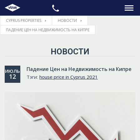
CYPRUS PROPERTIES
НОВОСТИ
ГЛАВНАЯ
ПАДЕНИЕ ЦЕН НА НЕДВИЖИМОСТЬ НА КИПРЕ
НЕДВИЖИМОСТЬ
НОВОСТИ
ПРАВОВЫЕ ВОПРОСЫ
Падение Цен на Недвижимость на Кипре
ИЮЛЬ
12
Тэги:
house price in Cyprus 2021
ИНФОРМАЦИЯ
КОНТАКТЫ
ЯЗЫК