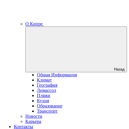
О Кипре
Назад
Общая Информация
Климат
География
Лимассол
Пляжи
Кухня
Образование
Транспорт
Новости
Карьера
Контакты