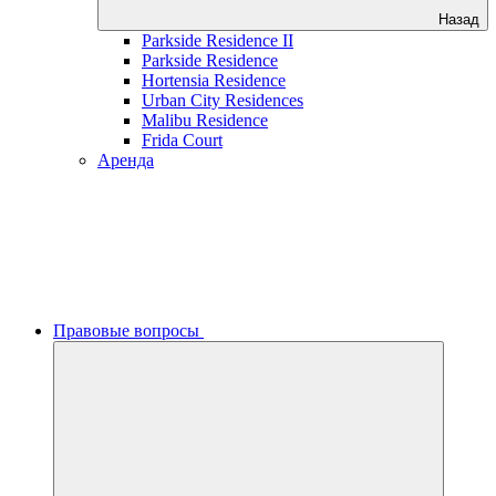
Назад
Parkside Residence II
Parkside Residence
Hortensia Residence
Urban City Residences
Malibu Residence
Frida Court
Аренда
Правовые вопросы