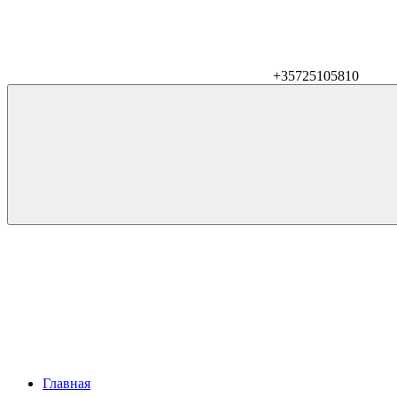
+35725105810
Главная