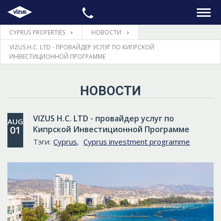
CYPRUS PROPERTIES
НОВОСТИ
ГЛАВНАЯ
VIZUS H.C. LTD - ПРОВАЙДЕР УСЛУГ ПО КИПРСКОЙ
ИНВЕСТИЦИОННОЙ ПРОГРАММЕ
НЕДВИЖИМОСТЬ
НОВОСТИ
ПРАВОВЫЕ ВОПРОСЫ
VIZUS H.C. LTD - провайдер услуг по
AUG
ИНФОРМАЦИЯ
01
Кипрской Инвестиционной Программе
Тэги:
Cyprus
,
Cyprus investment programme
КОНТАКТЫ
ЯЗЫК